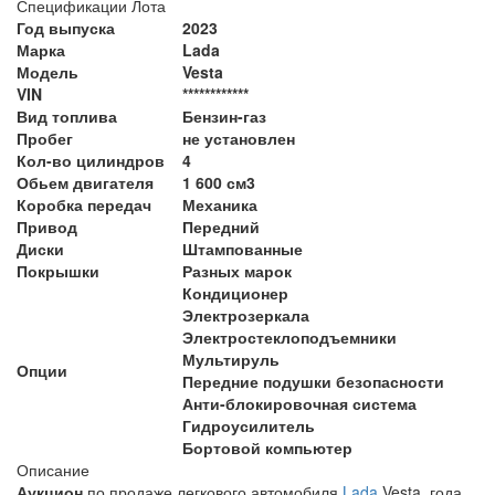
Спецификации Лота
Год выпуска
2023
Марка
Lada
Модель
Vesta
VIN
************
Вид топлива
Бензин-газ
Пробег
не установлен
Кол-во цилиндров
4
Обьем двигателя
1 600 см3
Коробка передач
Механика
Привод
Передний
Диски
Штампованные
Покрышки
Разных марок
Кондиционер
Электрозеркала
Электростеклоподъемники
Мультируль
Опции
Передние подушки безопасности
Анти-блокировочная система
Гидроусилитель
Бортовой компьютер
Описание
Аукцион
по продаже легкового автомобиля
Lada
Vesta, года