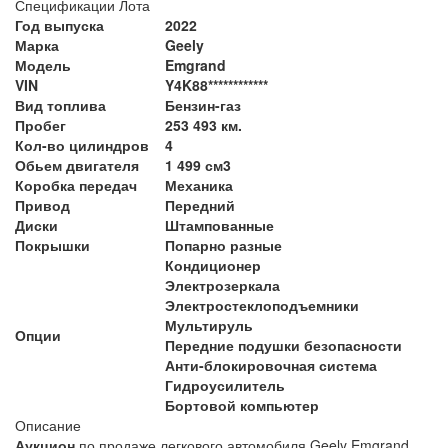
Спецификации Лота
Год выпуска
2022
Марка
Geely
Модель
Emgrand
VIN
Y4K88************
Вид топлива
Бензин-газ
Пробег
253 493 км.
Кол-во цилиндров
4
Обьем двигателя
1 499 см3
Коробка передач
Механика
Привод
Передний
Диски
Штампованные
Покрышки
Попарно разные
Кондиционер
Электрозеркала
Электростеклоподъемники
Мультируль
Опции
Передние подушки безопасности
Анти-блокировочная система
Гидроусилитель
Бортовой компьютер
Описание
Аукцион
по продаже легкового автомобиля Geely Emgrand ,