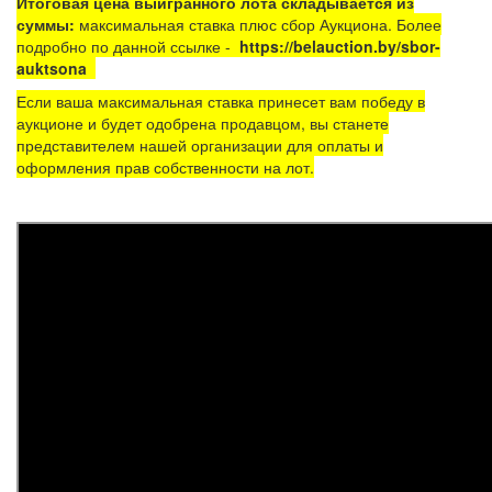
Итоговая цена выигранного лота складывается из
суммы:
максимальная ставка плюс сбор Аукциона. Более
подробно по данной ссылке -
https://belauction.by/sbor-
auktsona
Если ваша максимальная ставка принесет вам победу в
аукционе и будет одобрена продавцом, вы станете
представителем нашей организации для оплаты и
оформления прав собственности на лот.