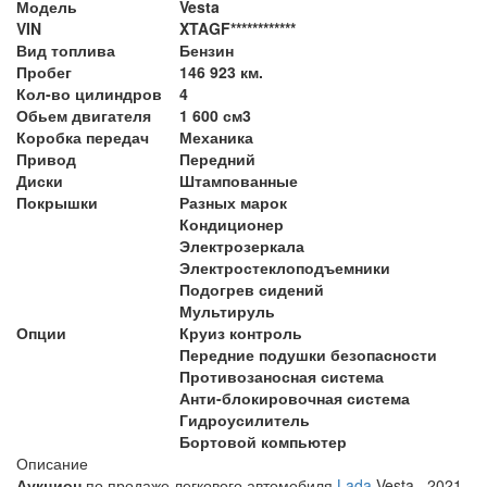
Модель
Vesta
VIN
XTAGF************
Вид топлива
Бензин
Пробег
146 923 км.
Кол-во цилиндров
4
Обьем двигателя
1 600 см3
Коробка передач
Механика
Привод
Передний
Диски
Штампованные
Покрышки
Разных марок
Кондиционер
Электрозеркала
Электростеклоподъемники
Подогрев сидений
Мультируль
Опции
Круиз контроль
Передние подушки безопасности
Противозаносная система
Анти-блокировочная система
Гидроусилитель
Бортовой компьютер
Описание
Аукцион
по продаже легкового автомобиля
Lada
Vesta, 2021