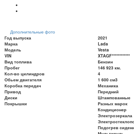
Дополнительные фото
Год выпуска
2021
Марка
Lada
Модель
Vesta
VIN
XTAGF************
Вид топлива
Бензин
Пробег
146 923 км.
Кол-во цилиндров
4
Обьем двигателя
1 600 см3
Коробка передач
Механика
Привод
Передний
Диски
Штампованные
Покрышки
Разных марок
Кондиционер
Электрозеркала
Электростеклоп
Подогрев сиден
Мультируль