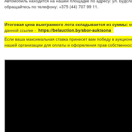
Автомобиль находится на нашей площадке по адресу: ул. Будсла
обращайтесь по телефону: +375 (44) 707 99 11.
Итоговая цена выигранного лота складывается из суммы:
м
данной ссылке -
https://belauction.by/sbor-auktsona
Если ваша максимальная ставка принесет вам победу в аукцион
нашей организации для оплаты и оформления прав собственност