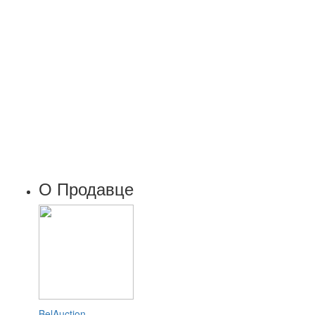
О Продавце
BelAuction