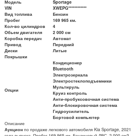
Модель
Sportage
VIN
XWEPG************
Вид топлива
Бензин
Пробег
169 965 км.
Кол-во цилиндров
4
Обьем двигателя
2 000 см
Коробка передач
Автомат
Привод
Передний
Диски
Литые
Покрышки
Кондиционер
Bluetooth
Электрозеркала
Электростеклоподъемники
Мультируль
Опции
Круиз контроль
Анти-пробуксовочная система
Анти-блокировочная система
Гидроусилитель
Бортовой компьютер
Описание
Аукцион
по продаже легкового автомобиля Kia Sportage, 2021
года выпуска. Пробег 169 965 км. Бензиновый ДВС, 2 000 см3,