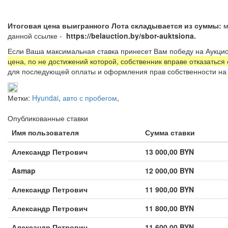
Итоговая цена выигранного Лота складывается из суммы:
м
данной ссылке -
https://belauction.by/sbor-auktsiona.
Если Ваша максимальная ставка принесет Вам победу на Аукцио
цена, по не достижений которой, собственник вправе отказаться
для последующей оплаты и оформления прав собственности на 
Метки:
Hyundai
,
авто с пробегом
,
Опубликованные ставки
Имя пользователя
Сумма ставки
Александр Петрович
13 000,00 BYN
Asmap
12 000,00 BYN
Александр Петрович
11 900,00 BYN
Александр Петрович
11 800,00 BYN
Александр Петрович
11 600,00 BYN