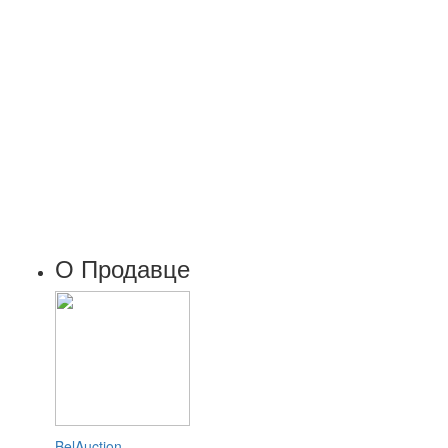
О Продавце
BelAuction