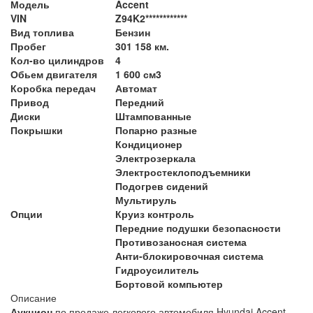
Модель
Accent
VIN
Z94K2************
Вид топлива
Бензин
Пробег
301 158 км.
Кол-во цилиндров
4
Обьем двигателя
1 600 см3
Коробка передач
Автомат
Привод
Передний
Диски
Штампованные
Покрышки
Попарно разные
Кондиционер
Электрозеркала
Электростеклоподъемники
Подогрев сидений
Мультируль
Опции
Круиз контроль
Передние подушки безопасности
Противозаносная система
Анти-блокировочная система
Гидроусилитель
Бортовой компьютер
Описание
Аукцион
по продаже легкового автомобиля Hyundai Accent,