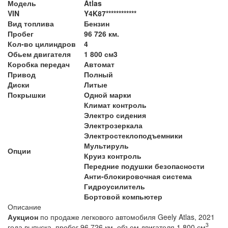
Модель
Atlas
VIN
Y4K87************
Вид топлива
Бензин
Пробег
96 726 км.
Кол-во цилиндров
4
Обьем двигателя
1 800 см3
Коробка передач
Автомат
Привод
Полный
Диски
Литые
Покрышки
Одной марки
Климат контроль
Электро сидения
Электрозеркала
Электростеклоподъемники
Мультируль
Опции
Круиз контроль
Передние подушки безопасности
Анти-блокировочная система
Гидроусилитель
Бортовой компьютер
Описание
Аукцион
по продаже легкового автомобиля Geely Atlas, 2021
3
года выпуска, пробег 96 726 км, объем двигателя 1 800 см
,