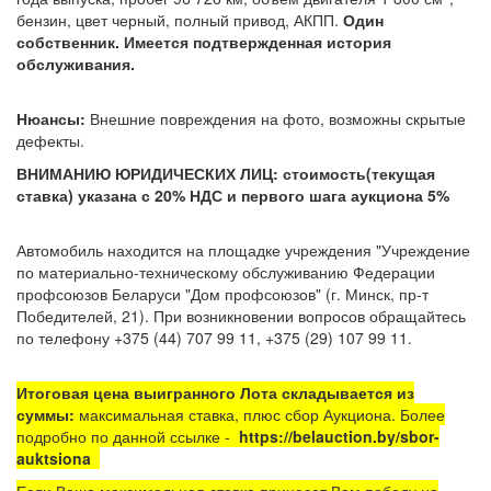
бензин, цвет черный, полный привод, АКПП.
Один
собственник. Имеется подтвержденная история
обслуживания.
Нюансы:
Внешние повреждения на фото, возможны скрытые
дефекты.
ВНИМАНИЮ ЮРИДИЧЕСКИХ ЛИЦ: стоимость(текущая
ставка) указана с 20% НДС и первого шага аукциона 5%
Автомобиль находится на площадке
учреждения "Учреждение
по материально-техническому обслуживанию Федерации
профсоюзов Беларуси "Дом профсоюзов"
(г. Минск, пр-т
Победителей, 21). При возникновении вопросов обращайтесь
по телефону +375 (44) 707 99 11, +375 (29) 107 99 11.
Итоговая цена выигранного Лота складывается из
суммы:
максимальная ставка, плюс сбор Аукциона. Более
подробно по данной ссылке -
https://belauction.by/sbor-
auktsiona
Если Ваша максимальная ставка принесет Вам победу на