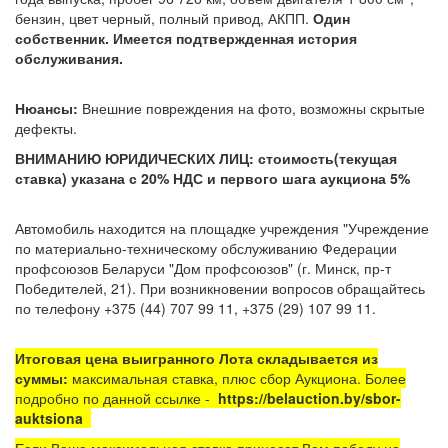
бензин, цвет черный, полный привод, АКПП.
Один
собственник. Имеется подтвержденная история
обслуживания.
Нюансы:
Внешние повреждения на фото, возможны скрытые
дефекты.
ВНИМАНИЮ ЮРИДИЧЕСКИХ ЛИЦ: стоимость(текущая
ставка) указана с 20% НДС и первого шага аукциона 5%
Автомобиль находится на площадке
учреждения "Учреждение
по материально-техническому обслуживанию Федерации
профсоюзов Беларуси "Дом профсоюзов"
(г. Минск, пр-т
Победителей, 21). При возникновении вопросов обращайтесь
по телефону +375 (44) 707 99 11, +375 (29) 107 99 11.
Итоговая цена выигранного Лота складывается из
суммы:
максимальная ставка, плюс сбор Аукциона. Более
подробно по данной ссылке -
https://belauction.by/sbor-
auktsiona
Если Ваша максимальная ставка принесет Вам победу на