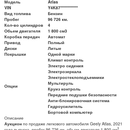
Модель
Atlas
VIN
Y4K87************
Вид топлива
Бензин
Пробег
96 726 км.
Кол-во цилиндров
4
Обьем двигателя
1 800 см3
Коробка передач
Автомат
Привод
Полный
Диски
Литые
Покрышки
Одной марки
Климат контроль
Электро сидения
Электрозеркала
Электростеклоподъемники
Мультируль
Опции
Круиз контроль
Передние подушки безопасности
Анти-блокировочная система
Гидроусилитель
Бортовой компьютер
Описание
Аукцион
по продаже легкового автомобиля Geely Atlas, 2021
3
года выпуска, пробег 96 726 км, объем двигателя 1 800 см
,