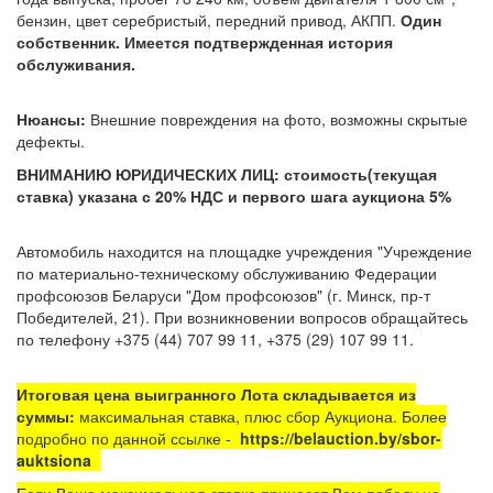
бензин, цвет серебристый, передний привод, АКПП.
Один
собственник. Имеется подтвержденная история
обслуживания.
Нюансы:
Внешние повреждения на фото, возможны скрытые
дефекты.
ВНИМАНИЮ ЮРИДИЧЕСКИХ ЛИЦ: стоимость(текущая
ставка) указана с 20% НДС и первого шага аукциона 5%
Автомобиль находится на площадке
учреждения "Учреждение
по материально-техническому обслуживанию Федерации
профсоюзов Беларуси "Дом профсоюзов"
(г. Минск, пр-т
Победителей, 21). При возникновении вопросов обращайтесь
по телефону +375 (44) 707 99 11, +375 (29) 107 99 11.
Итоговая цена выигранного Лота складывается из
суммы:
максимальная ставка, плюс сбор Аукциона. Более
подробно по данной ссылке -
https://belauction.by/sbor-
auktsiona
Если Ваша максимальная ставка принесет Вам победу на