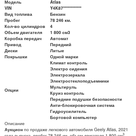
Модель
Atlas
VIN
Y4K87************
Вид топлива
Бензин
Пробег
78 246 км.
Кол-во цилиндров
4
Обьем двигателя
1 800 см3
Коробка передач
Автомат
Привод
Передний
Диски
Литые
Покрышки
Одной марки
Климат контроль
Электро сидения
Электрозеркала
Электростеклоподъемники
Мультируль
Опции
Круиз контроль
Передние подушки безопасности
Анти-блокировочная система
Гидроусилитель
Бортовой компьютер
Описание
Аукцион
по продаже легкового автомобиля Geely Atlas, 2021
3
года выпуска, пробег 78 246 км, объем двигателя 1 800 см
,