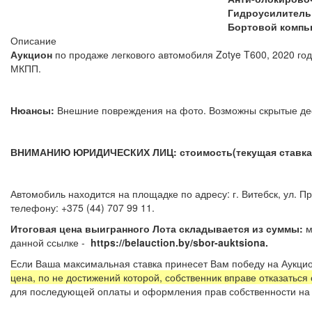
Гидроусилитель
Бортовой компь
Описание
Аукцион
по продаже легкового автомобиля Zotye T600, 2020 год
МКПП.
Нюансы:
Внешние повреждения на фото. Возможны скрытые
ВНИМАНИЮ ЮРИДИЧЕСКИХ ЛИЦ: стоимость(текущая ставка) 
Автомобиль находится на площадке по адресу: г. Витебск, ул. 
телефону: +375 (44) 707 99
Итоговая цена выигранного Лота складывается из суммы:
м
данной ссылке -
https://belauction.by/sbor-auktsiona.
Если Ваша максимальная ставка принесет Вам победу на Аукцио
цена, по не достижений которой, собственник вправе отказаться
для последующей оплаты и оформления прав собственности на 