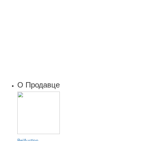
О Продавце
BelAuction