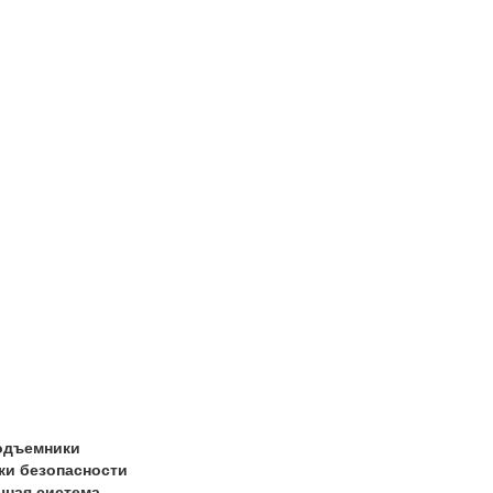
одъемники
ки безопасности
чная система