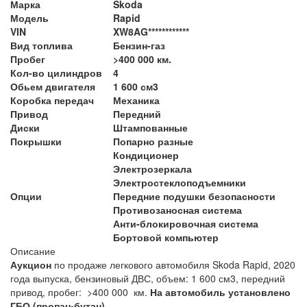
Марка
Skoda
Модель
Rapid
VIN
XW8AG************
Вид топлива
Бензин-газ
Пробег
>400 000 км.
Кол-во цилиндров
4
Обьем двигателя
1 600 см3
Коробка передач
Механика
Привод
Передний
Диски
Штампованные
Покрышки
Попарно разные
Кондиционер
Электрозеркала
Электростеклоподъемники
Опции
Передние подушки безопасности
Противозаносная система
Анти-блокировочная система
Бортовой компьютер
Описание
Аукцион
по продаже легкового автомобиля Skoda Rapid, 2020
года выпуска, бензиновый ДВС, объем: 1 600 см3, передний
привод, пробег: >400 000 км.
На автомобиль установлено
ГБО (пропан-бутан).