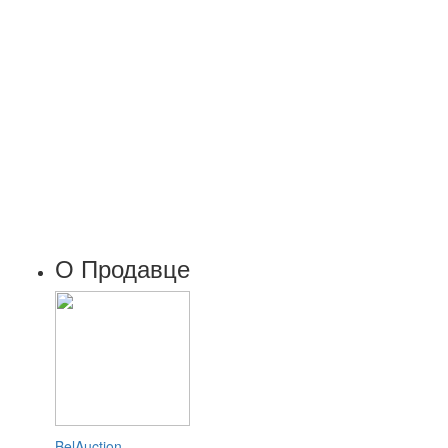
О Продавце
BelAuction