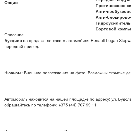
Опции
Противозаносна
Анти-пробуксов
Анти-блокирово
Гидроусилитель
Бортовой компь
Описание
Аукцион
по продаже легкового автомобиля Renault Logan Stepw
передний привод.
Нюансы:
Внешние повреждения на фото. Возможны 
Автомобиль находится на нашей площадке по адресу: ул. Будсла
обращайтесь по телефону: +375 (44)
Итоговая цена выигранного Лота складывается из суммы:
м