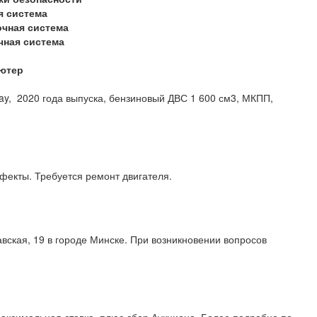
я система
очная система
чная система
ютер
ay, 2020 года выпуска, бензиновый ДВС 1 600 см3, МКПП,
скрытые дефекты. Требуется ремонт двигателя.
вская, 19 в городе Минске. При возникновении вопросов
 707 99 11.
аксимальная ставка, плюс сбор Аукциона. Более подробно по