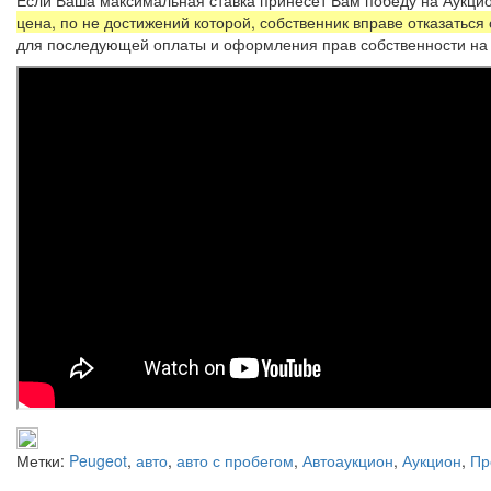
цена, по не достижений которой, собственник вправе отказаться
для последующей оплаты и оформления прав собственности на 
Метки:
Peugeot
,
авто
,
авто с пробегом
,
Автоаукцион
,
Аукцион
,
Пр