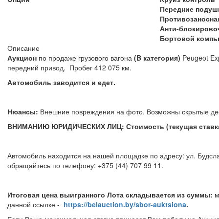
Передние подуш
Противозаносна
Анти-блокирово
Бортовой компь
Описание
Аукцион
по продаже грузового вагона
(B категория)
Peugeot Ex
передний привод. Пробег 412 075 км.
Автомобиль заводится и едет.
Нюансы:
Внешние повреждения на фото. Возможны скрытые д
ВНИМАНИЮ ЮРИДИЧЕСКИХ ЛИЦ: Стоимость (текущая ставка)
Автомобиль находится на нашей площадке по адресу: ул. Будсла
обращайтесь по телефону: +375 (44) 707 99 11.
Итоговая цена выигранного Лота складывается из суммы:
м
данной ссылке -
https://belauction.by/sbor-auktsiona
.
Если Ваша максимальная ставка принесет Вам победу на Аукцио