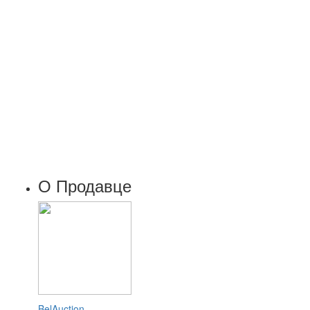
О Продавце
BelAuction