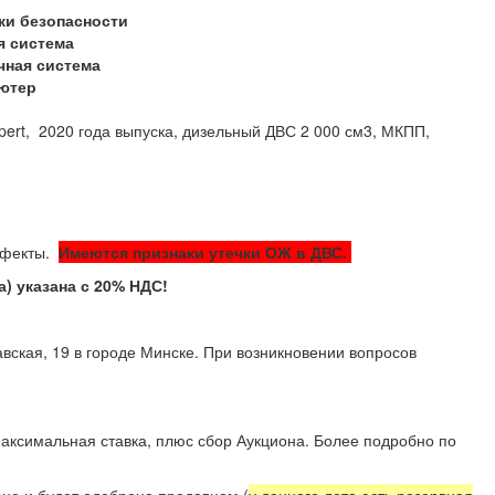
ки безопасности
я система
чная система
ютер
pert, 2020 года выпуска, дизельный ДВС 2 000 см3, МКПП,
ефекты.
Имеются признаки утечки ОЖ в ДВС.
 указана с 20% НДС!
вская, 19 в городе Минске. При возникновении вопросов
аксимальная ставка, плюс сбор Аукциона. Более подробно по
не и будет одобрена продавцом (
у данного лота есть резервная