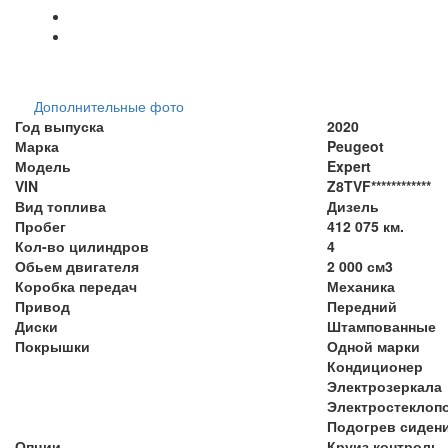
Дополнительные фото
Год выпуска
2020
Марка
Peugeot
Модель
Expert
VIN
Z8TVF************
Вид топлива
Дизель
Пробег
412 075 км.
Кол-во цилиндров
4
Обьем двигателя
2 000 см3
Коробка передач
Механика
Привод
Передний
Диски
Штампованные
Покрышки
Одной марки
Кондиционер
Электрозеркала
Электростеклоп
Подогрев сиден
Опции
Круиз контроль