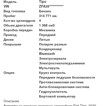
Модель
Tipo
VIN
ZFA35************
Вид топлива
Бензин
Пробег
314 771 км.
Кол-во цилиндров
4
Обьем двигателя
1 368 см3
Коробка передач
Механика
Привод
Передний
Диски
Литые
Покрышки
Попарно разные
Кондиционер
Bluetooth
Электрозеркала
Электростеклоподъемники
Мультируль
Опции
Круиз контроль
Передние подушки безопасности
Противозаносная система
Анти-блокировочная система
Гидроусилитель
Бортовой компьютер
Описание
Аукцион
по продаже легкового автомобиля Fiat Tipo, 2020