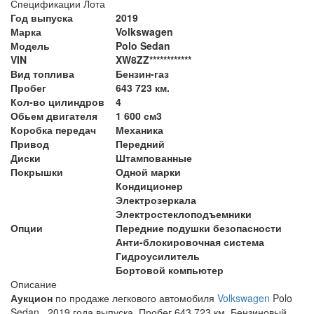
Спецификации Лота
Год выпуска
2019
Марка
Volkswagen
Модель
Polo Sedan
VIN
XW8ZZ************
Вид топлива
Бензин-газ
Пробег
643 723 км.
Кол-во цилиндров
4
Обьем двигателя
1 600 см3
Коробка передач
Механика
Привод
Передний
Диски
Штампованные
Покрышки
Одной марки
Кондиционер
Электрозеркала
Электростеклоподъемники
Опции
Передние подушки безопасности
Анти-блокировочная система
Гидроусилитель
Бортовой компьютер
Описание
Аукцион
по продаже легкового автомобиля
Volkswagen
Polo
Sedan, 2019 года выпуска. Пробег 643 723 км. Бензиновый