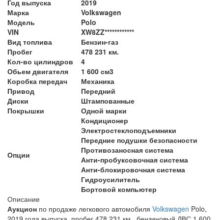
Год выпуска
2019
Марка
Volkswagen
Модель
Polo
VIN
XW8ZZ************
Вид топлива
Бензин-газ
Пробег
478 231 км.
Кол-во цилиндров
4
Обьем двигателя
1 600 см3
Коробка передач
Механика
Привод
Передний
Диски
Штампованные
Покрышки
Одной марки
Кондиционер
Электростеклоподъемники
Передние подушки безопасности
Противозаносная система
Опции
Анти-пробуксовочная система
Анти-блокировочная система
Гидроусилитель
Бортовой компьютер
Описание
Аукцион
по продаже легкового автомобиля
Volkswagen
Polo,
2019 года выпуска, пробег 478 231 км., бензиновый ДВС 1 600