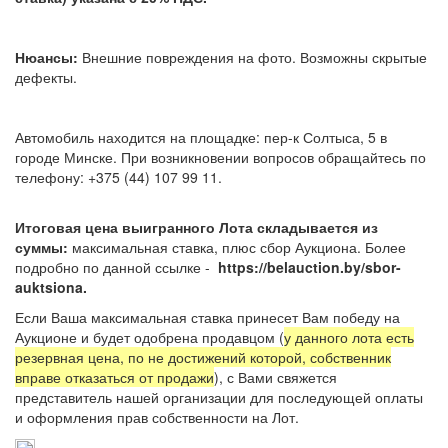
Нюансы:
Внешние повреждения на фото. Возможны скрытые
дефекты.
Автомобиль находится на площадке: пер-к Солтыса, 5 в
городе Минске. При возникновении вопросов обращайтесь по
телефону: +375 (44) 107 99 11.
Итоговая цена выигранного Лота складывается из
суммы:
максимальная ставка, плюс сбор Аукциона. Более
подробно по данной ссылке -
https://belauction.by/sbor-
auktsiona.
Если Ваша максимальная ставка принесет Вам победу на
Аукционе и будет одобрена продавцом (
у данного лота есть
резервная цена, по не достижений которой, собственник
вправе отказаться от продажи
), с Вами свяжется
представитель нашей организации для последующей оплаты
и оформления прав собственности на Лот.