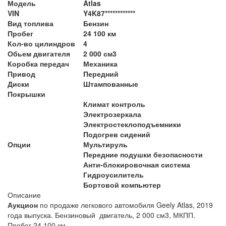
Модель
Atlas
VIN
Y4K87************
Вид топлива
Бензин
Пробег
24 100 км
Кол-во цилиндров
4
Обьем двигателя
2 000 см3
Коробка передач
Механика
Привод
Передний
Диски
Штампованные
Покрышки
Климат контроль
Электрозеркала
Электростеклоподъемники
Подогрев сидений
Опции
Мультируль
Передние подушки безопасности
Анти-блокировочная система
Гидроусилитель
Бортовой компьютер
Описание
Аукцион
по продаже легкового автомобиля Geely Atlas, 2019
года выпуска. Бензиновый двигатель, 2 000 см3, МКПП.
Пробег 24 100 км.