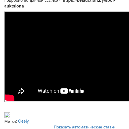
auktsiona
Метки:
Geely
,
Показать автоматические ставки