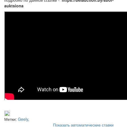
auktsiona
Метки:
Geely
,
Показать автоматические ставки