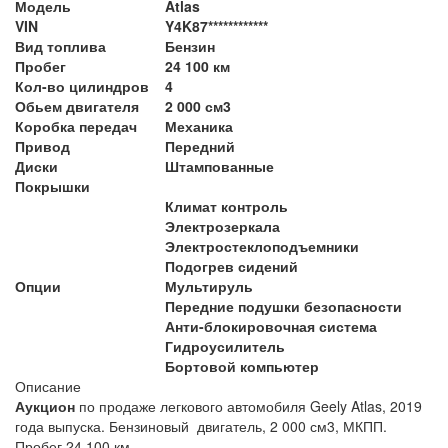
Модель
Atlas
VIN
Y4K87************
Вид топлива
Бензин
Пробег
24 100 км
Кол-во цилиндров
4
Обьем двигателя
2 000 см3
Коробка передач
Механика
Привод
Передний
Диски
Штампованные
Покрышки
Климат контроль
Электрозеркала
Электростеклоподъемники
Подогрев сидений
Опции
Мультируль
Передние подушки безопасности
Анти-блокировочная система
Гидроусилитель
Бортовой компьютер
Описание
Аукцион
по продаже легкового автомобиля Geely Atlas, 2019
года выпуска. Бензиновый двигатель, 2 000 см3, МКПП.
Пробег 24 100 км.