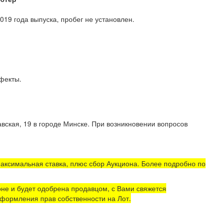
19 года выпуска, пробег не установлен.
е дефекты.
вская, 19 в городе Минске. При возникновении вопросов
аксимальная ставка, плюс сбор Аукциона. Более подробно по
не и будет одобрена продавцом, с Вами свяжется
формления прав собственности на Лот.