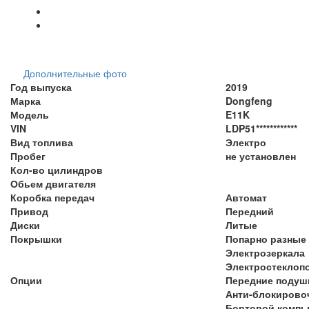
Дополнительные фото
Год выпуска
2019
Марка
Dongfeng
Модель
E11K
VIN
LDP51************
Вид топлива
Электро
Пробег
не установлен
Кол-во цилиндров
Обьем двигателя
Коробка передач
Автомат
Привод
Передний
Диски
Литые
Покрышки
Попарно разные
Электрозеркала
Электростеклоп
Опции
Передние подуш
Анти-блокирово
Бортовой компь