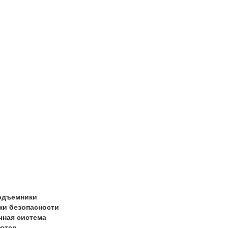
одъемники
ки безопасности
чная система
ютер