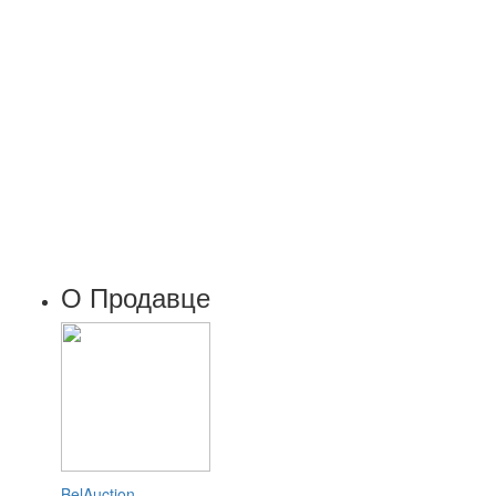
О Продавце
BelAuction