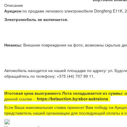
Описание
Аукцион
по продаже легкового электромобиля Dongfeng E11K, 20
Электромобиль не включается.
Нюансы:
Внешние повреждения на фото, возможны скрыты
Автомобиль находится на нашей площадке по адресу: ул. Будсла
обращайтесь по телефону: +375 (44) 707 99 11.
Итоговая цена выигранного Лота складывается из суммы:
м
данной ссылке -
https://belauction.by/sbor-auktsiona
Если Ваша максимальная ставка принесет Вам победу на Аукцио
представитель нашей организации для последующей оплаты и о