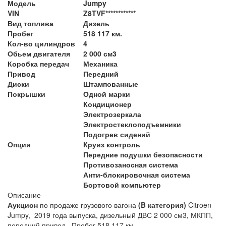
Модель
Jumpy
VIN
Z8TVF************
Вид топлива
Дизель
Пробег
518 117 км.
Кол-во цилиндров
4
Обьем двигателя
2 000 см3
Коробка передач
Механика
Привод
Передний
Диски
Штампованные
Покрышки
Одной марки
Кондиционер
Электрозеркала
Электростеклоподъемники
Подогрев сидений
Опции
Круиз контроль
Передние подушки безопасности
Противозаносная система
Анти-блокировочная система
Бортовой компьютер
Описание
Аукцион
по продаже грузового вагона
(B категория)
Citroen
Jumpy, 2019 года выпуска, дизельный ДВС 2 000 см3, МКПП,
передний привод. Пробег 518 117 км.