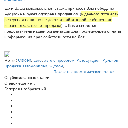
Если Ваша максимальная ставка принесет Вам победу на
Аукционе и будет одобрена продавцом (
у данного лота есть
резервная цена, по не достижений которой, собственник
вправе отказаться от продажи
), с Вами свяжется
представитель нашей организации для последующей оплаты
и оформления прав собственности на Лот.
Метки:
Citroen
,
авто
,
авто с пробегом
,
Автоаукцион
,
Аукцион
,
Продажа автомобилей
,
Фургон
,
Показать автоматические ставки
Опубликованные ставки
Ставок еще нет.
Галерея изображений