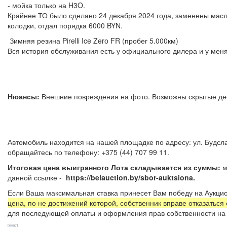
- мойка только на H3O.
Крайнее ТО было сделано 24 декабря 2024 года, заменены масла
колодки, отдал порядка 6000 BYN.
Зимняя резина Pirelli Ice Zero FR (пробег 5.000км)
Вся история обслуживания есть у официального дилера и у мен
Нюансы:
Внешние повреждения на фото. Возможны скрытые 
Автомобиль находится на нашей площадке по адресу: ул. Будсла
обращайтесь по телефону: +375 (44) 
Итоговая цена выигранного Лота складывается из суммы:
м
данной ссылке -
https://belauction.by/sbor-auktsiona.
Если Ваша максимальная ставка принесет Вам победу на Аукцио
цена, по не достижений которой, собственник вправе отказаться
для последующей оплаты и оформления прав собственности на 