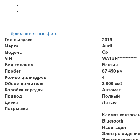
Дополнительные фото
Год выпуска
2019
Марка
Audi
Модель
Q5
VIN
WA1BN************
Вид топлива
Бензин
Пробег
87 450 км
Кол-во цилиндров
4
Обьем двигателя
2 000 см3
Коробка передач
Автомат
Привод
Полный
Диски
Литые
Покрышки
Климат контрол
Bluetooth
Навигация
Электро сидени
Электрозеркала