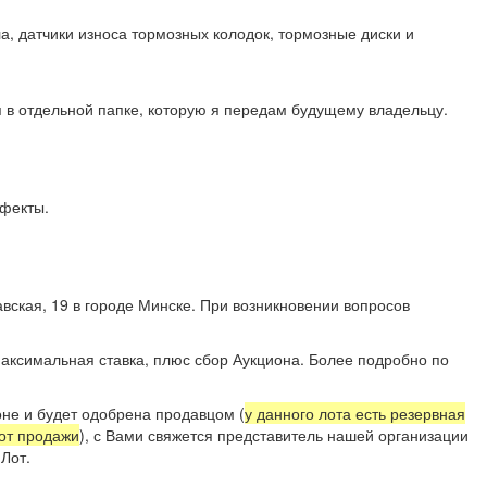
, датчики износа тормозных колодок, тормозные диски и
я в отдельной папке, которую я передам будущему владельцу.
дефекты.
вская, 19 в городе Минске. При возникновении вопросов
707 99 11.
аксимальная ставка, плюс сбор Аукциона. Более подробно по
не и будет одобрена продавцом (
у данного лота есть резервная
 от продажи
), с Вами свяжется представитель нашей организации
Лот.