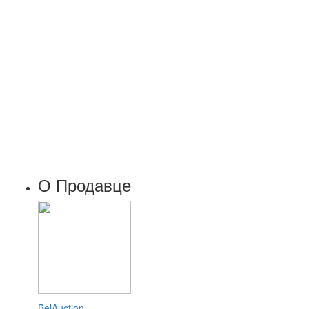
О Продавце
BelAuction