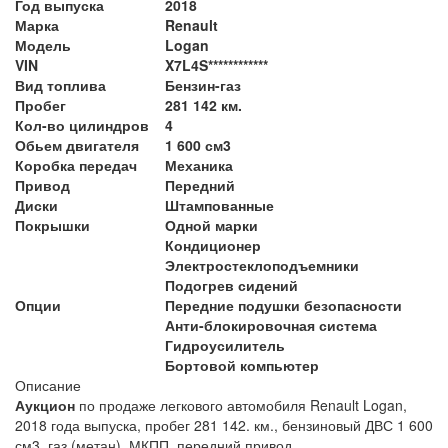
Год выпуска
2018
Марка
Renault
Модель
Logan
VIN
X7L4S************
Вид топлива
Бензин-газ
Пробег
281 142 км.
Кол-во цилиндров
4
Обьем двигателя
1 600 см3
Коробка передач
Механика
Привод
Передний
Диски
Штампованные
Покрышки
Одной марки
Кондиционер
Электростеклоподъемники
Подогрев сидений
Опции
Передние подушки безопасности
Анти-блокировочная система
Гидроусилитель
Бортовой компьютер
Описание
Аукцион
по продаже легкового автомобиля Renault Logan,
2018 года выпуска, пробег 281 142. км., бензиновый ДВС 1 600
см3, газ (метан), МКПП, передний привод.