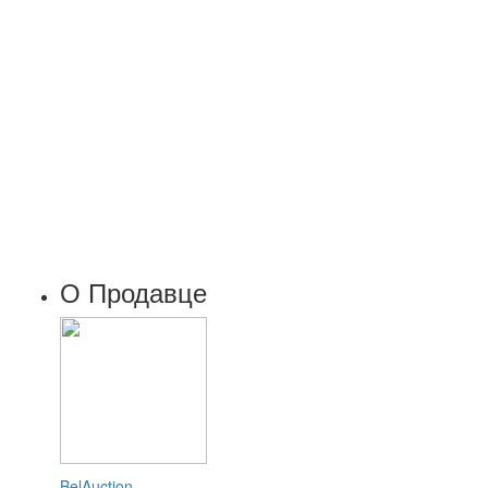
О Продавце
BelAuction