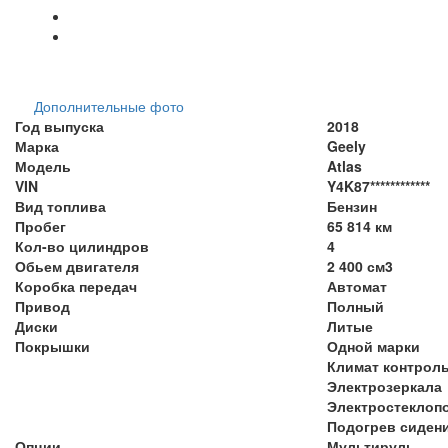
Дополнительные фото
Год выпуска
2018
Марка
Geely
Модель
Atlas
VIN
Y4K87************
Вид топлива
Бензин
Пробег
65 814 км
Кол-во цилиндров
4
Обьем двигателя
2 400 см3
Коробка передач
Автомат
Привод
Полный
Диски
Литые
Покрышки
Одной марки
Климат контрол
Электрозеркала
Электростеклоп
Подогрев сиден
Опции
Мультируль