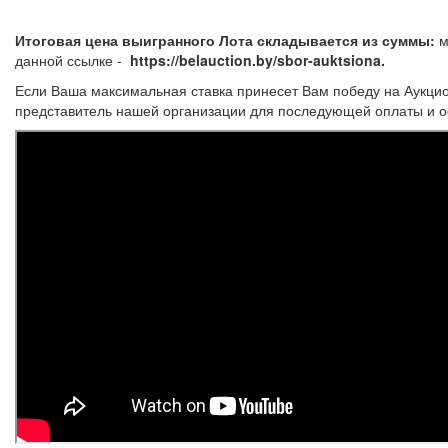
Итоговая цена выигранного Лота складывается из суммы:
м
данной ссылке -
https://belauction.by/sbor-auktsiona.
Если Ваша максимальная ставка принесет Вам победу на Аукцио
представитель нашей организации для последующей оплаты и о