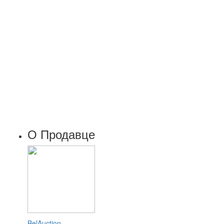
О Продавце
BelAuction