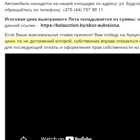
Автомобиль находится на нашей площадке по адресу: ул. Будсла
обращайтесь по телефону: +375 (44) 7
Итоговая цена выигранного Лота складывается из суммы:
м
данной ссылке -
https://belauction.by/sbor-auktsiona.
Если Ваша максимальная ставка принесет Вам победу на Аукцио
цена, по не достижений которой, собственник вправе отказаться
для последующей оплаты и оформления прав собственности на 