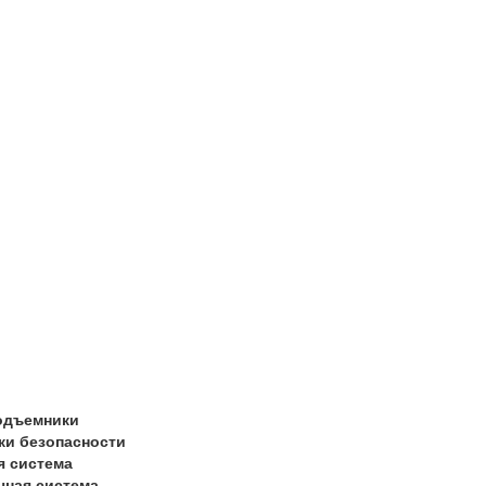
одъемники
ки безопасности
я система
чная система