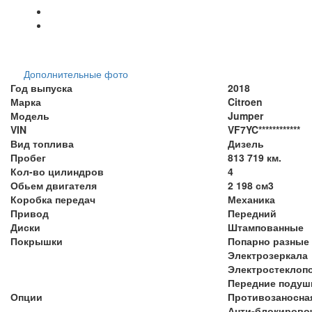
Дополнительные фото
Год выпуска
2018
Марка
Citroen
Модель
Jumper
VIN
VF7YC************
Вид топлива
Дизель
Пробег
813 719 км.
Кол-во цилиндров
4
Обьем двигателя
2 198 см3
Коробка передач
Механика
Привод
Передний
Диски
Штампованные
Покрышки
Попарно разные
Электрозеркала
Электростеклоп
Передние подуш
Опции
Противозаносна
Анти-блокирово