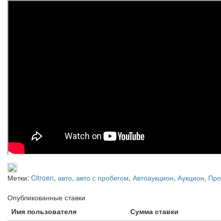
Метки:
Citroen
,
авто
,
авто с пробегом
,
Автоаукцион
,
Аукцион
,
Про
Опубликованные ставки
Имя пользователя
Сумма ставки