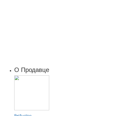
О Продавце
BelAuction