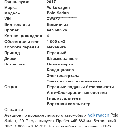
Год выпуска
2017
Марка
Volkswagen
Модель
Polo Sedan
VIN
XW8ZZ************
Вид топлива
Бензин-газ
Пробег
445 683 км.
Кол-во цилиндров
4
Обьем двигателя
1 600 см3
Коробка передач
Механика
Привод
Передний
Диски
Штампованные
Покрышки
Одной марки
Кондиционер
Электрозеркала
Электростеклоподъемники
Опции
Передние подушки безопасности
Анти-блокировочная система
Гидроусилитель
Бортовой компьютер
Описание
Аукцион
по продаже легкового автомобиля
Volkswagen
Polo
Sedan, 2017 года выпуска. Пробег 445 683 км. Бензиновый
ДВС, 1 600 см3, МКПП. На автомобиль установлено ГБО