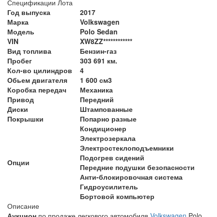
Спецификации Лота
Год выпуска
2017
Марка
Volkswagen
Модель
Polo Sedan
VIN
XW8ZZ************
Вид топлива
Бензин-газ
Пробег
303 691 км.
Кол-во цилиндров
4
Обьем двигателя
1 600 см3
Коробка передач
Механика
Привод
Передний
Диски
Штампованные
Покрышки
Попарно разные
Кондиционер
Электрозеркала
Электростеклоподъемники
Подогрев сидений
Опции
Передние подушки безопасности
Анти-блокировочная система
Гидроусилитель
Бортовой компьютер
Описание
Аукцион
по продаже легкового автомобиля
Volkswagen
Polo