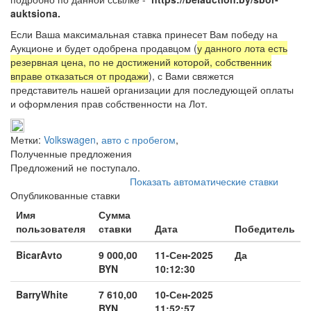
auktsiona.
Если Ваша максимальная ставка принесет Вам победу на
Аукционе и будет одобрена продавцом (
у данного лота есть
резервная цена, по не достижений которой, собственник
вправе отказаться от продажи
), с Вами свяжется
представитель нашей организации для последующей оплаты
и оформления прав собственности на Лот.
Метки:
Volkswagen
,
авто с пробегом
,
Полученные предложения
Предложений не поступало.
Показать автоматические ставки
Опубликованные ставки
Имя
Сумма
пользователя
ставки
Дата
Победитель
BicarAvto
9 000,00
11-Сен-2025
Да
BYN
10:12:30
BarryWhite
7 610,00
10-Сен-2025
BYN
11:52:57