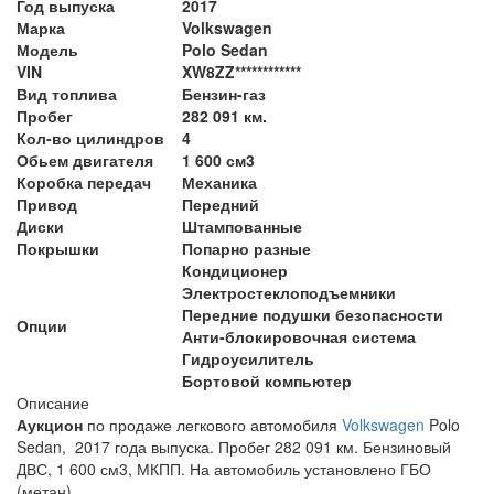
Год выпуска
2017
Марка
Volkswagen
Модель
Polo Sedan
VIN
XW8ZZ************
Вид топлива
Бензин-газ
Пробег
282 091 км.
Кол-во цилиндров
4
Обьем двигателя
1 600 см3
Коробка передач
Механика
Привод
Передний
Диски
Штампованные
Покрышки
Попарно разные
Кондиционер
Электростеклоподъемники
Передние подушки безопасности
Опции
Анти-блокировочная система
Гидроусилитель
Бортовой компьютер
Описание
Аукцион
по продаже легкового автомобиля
Volkswagen
Polo
Sedan, 2017 года выпуска. Пробег 282 091 км. Бензиновый
ДВС, 1 600 см3, МКПП. На автомобиль установлено ГБО
(метан).