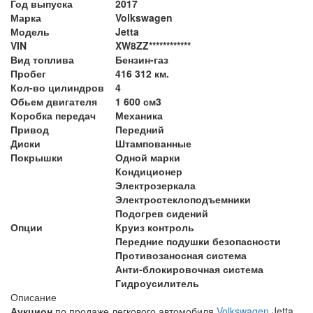
Год выпуска
2017
Марка
Volkswagen
Модель
Jetta
VIN
XW8ZZ************
Вид топлива
Бензин-газ
Пробег
416 312 км.
Кол-во цилиндров
4
Обьем двигателя
1 600 см3
Коробка передач
Механика
Привод
Передний
Диски
Штампованные
Покрышки
Одной марки
Кондиционер
Электрозеркала
Электростеклоподъемники
Подогрев сидений
Опции
Круиз контроль
Передние подушки безопасности
Противозаносная система
Анти-блокировочная система
Гидроусилитель
Описание
Аукцион
по продаже легкового автомобиля
Volkswagen
Jetta,