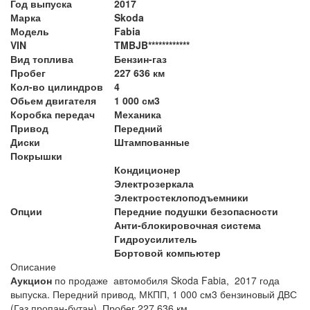
Год выпуска
2017
Марка
Skoda
Модель
Fabia
VIN
TMBJB************
Вид топлива
Бензин-газ
Пробег
227 636 км
Кол-во цилиндров
4
Обьем двигателя
1 000 см3
Коробка передач
Механика
Привод
Передний
Диски
Штампованные
Покрышки
Кондиционер
Электрозеркала
Электростеклоподъемники
Опции
Передние подушки безопасности
Анти-блокировочная система
Гидроусилитель
Бортовой компьютер
Описание
Аукцион
по продаже автомобиля Skoda Fabia, 2017 года
выпуска. Передний привод, МКПП, 1 000 см3 бензиновый ДВС
(Газ пропан-бутан). Пробег 227 636 км.