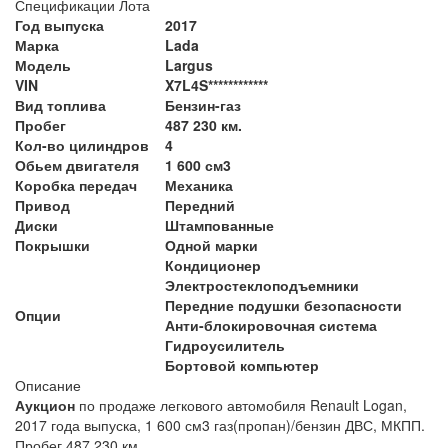
Спецификации Лота
Год выпуска
2017
Марка
Lada
Модель
Largus
VIN
X7L4S************
Вид топлива
Бензин-газ
Пробег
487 230 км.
Кол-во цилиндров
4
Обьем двигателя
1 600 см3
Коробка передач
Механика
Привод
Передний
Диски
Штампованные
Покрышки
Одной марки
Кондиционер
Электростеклоподъемники
Передние подушки безопасности
Опции
Анти-блокировочная система
Гидроусилитель
Бортовой компьютер
Описание
Аукцион
по продаже легкового автомобиля Renault Logan,
2017 года выпуска, 1 600 см3 газ(пропан)/бензин ДВС, МКПП.
Пробег 487 230 км.