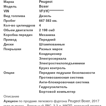
Марка
Peugeot
Модель
Boxer
VIN
VF3YC************
Вид топлива
Дизель
Пробег
667 583 км.
Кол-во цилиндров
4
Обьем двигателя
2 198 см3
Коробка передач
Механика
Привод
Передний
Диски
Штампованные
Покрышки
Разных марок
Кондиционер
Электрозеркала
Электростеклоподъемники
Круиз контроль
Опции
Передние подушки безопасности
Противозаносная система
Анти-блокировочная система
Гидроусилитель
Бортовой компьютер
Описание
Аукцион
по продаже легкового фургона Peugeot Boxer, 2017
года выпуска. Дизельный ДВС, 2,2 л. МКПП, передний привод.