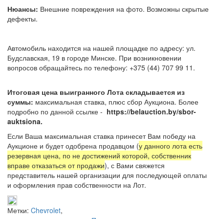
Нюансы:
Внешние повреждения на фото. Возможны скрытые
дефекты.
Автомобиль находится на нашей площадке по адресу: ул.
Будславская, 19 в городе Минске. При возникновении
вопросов обращайтесь по телефону: +375 (44) 707 99 11.
Итоговая цена выигранного Лота складывается из
суммы:
максимальная ставка, плюс сбор Аукциона. Более
подробно по данной ссылке -
https://belauction.by/sbor-
auktsiona.
Если Ваша максимальная ставка принесет Вам победу на
Аукционе и будет одобрена продавцом (
у данного лота есть
резервная цена, по не достижений которой, собственник
вправе отказаться от продажи
), с Вами свяжется
представитель нашей организации для последующей оплаты
и оформления прав собственности на Лот.
Метки:
Chevrolet
,