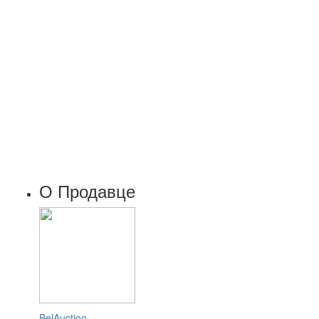
О Продавце
BelAuction