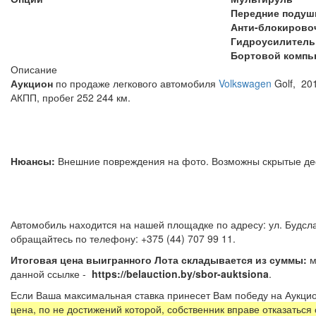
Передние подуш
Анти-блокирово
Гидроусилитель
Бортовой компь
Описание
Аукцион
по продаже легкового автомобиля
Volkswagen
Golf, 20
АКПП, пробег 252 244 км.
Нюансы:
Внешние повреждения на фото. Возможны скрытые д
Автомобиль находится на нашей площадке по адресу: ул. Будсла
обращайтесь по телефону: +375 (44) 707 99 
Итоговая цена выигранного Лота складывается из суммы:
м
данной ссылке -
https://belauction.by/sbor-auktsiona
Если Ваша максимальная ставка принесет Вам победу на Аукцио
цена, по не достижений которой, собственник вправе отказаться