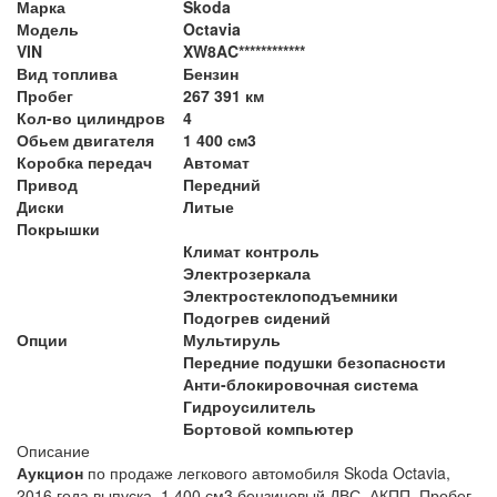
Марка
Skoda
Модель
Octavia
VIN
XW8AC************
Вид топлива
Бензин
Пробег
267 391 км
Кол-во цилиндров
4
Обьем двигателя
1 400 см3
Коробка передач
Автомат
Привод
Передний
Диски
Литые
Покрышки
Климат контроль
Электрозеркала
Электростеклоподъемники
Подогрев сидений
Опции
Мультируль
Передние подушки безопасности
Анти-блокировочная система
Гидроусилитель
Бортовой компьютер
Описание
Аукцион
по продаже легкового автомобиля Skoda Octavia,
2016 года выпуска, 1 400 см3 бензиновый ДВС, АКПП. Пробег