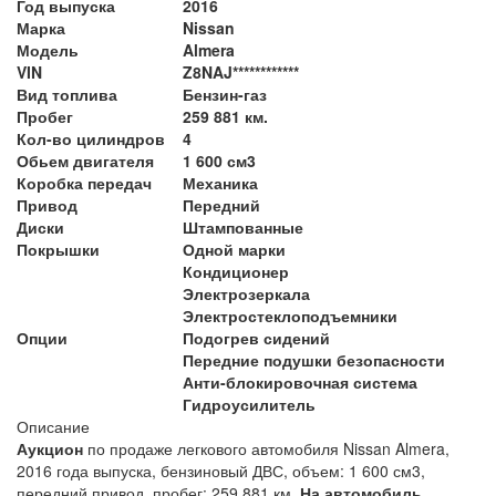
Год выпуска
2016
Марка
Nissan
Модель
Almera
VIN
Z8NAJ************
Вид топлива
Бензин-газ
Пробег
259 881 км.
Кол-во цилиндров
4
Обьем двигателя
1 600 см3
Коробка передач
Механика
Привод
Передний
Диски
Штампованные
Покрышки
Одной марки
Кондиционер
Электрозеркала
Электростеклоподъемники
Опции
Подогрев сидений
Передние подушки безопасности
Анти-блокировочная система
Гидроусилитель
Описание
Аукцион
по продаже легкового автомобиля Nissan Almera,
2016 года выпуска, бензиновый ДВС, объем: 1 600 см3,
передний привод, пробег: 259 881 км.
На автомобиль