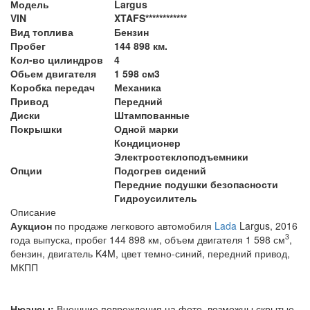
Модель
Largus
VIN
XTAFS************
Вид топлива
Бензин
Пробег
144 898 км.
Кол-во цилиндров
4
Обьем двигателя
1 598 см3
Коробка передач
Механика
Привод
Передний
Диски
Штампованные
Покрышки
Одной марки
Кондиционер
Электростеклоподъемники
Опции
Подогрев сидений
Передние подушки безопасности
Гидроусилитель
Описание
Аукцион
по продаже легкового автомобиля
Lada
Largus, 2016
3
года выпуска, пробег 144 898 км, объем двигателя 1 598 см
,
бензин, двигатель K4M, цвет темно-синий, передний привод,
МКПП
Нюансы:
Внешние повреждения на фото, возможны скрытые