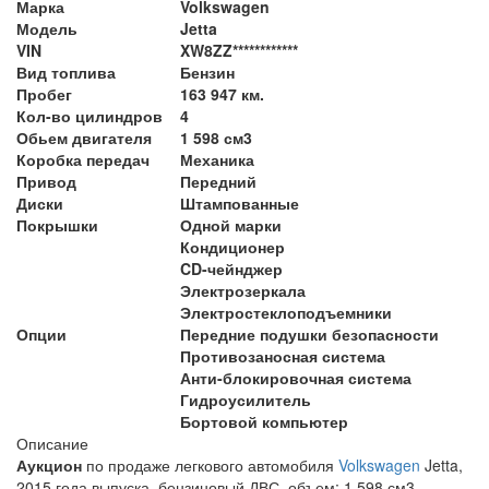
Марка
Volkswagen
Модель
Jetta
VIN
XW8ZZ************
Вид топлива
Бензин
Пробег
163 947 км.
Кол-во цилиндров
4
Обьем двигателя
1 598 см3
Коробка передач
Механика
Привод
Передний
Диски
Штампованные
Покрышки
Одной марки
Кондиционер
CD-чейнджер
Электрозеркала
Электростеклоподъемники
Опции
Передние подушки безопасности
Противозаносная система
Анти-блокировочная система
Гидроусилитель
Бортовой компьютер
Описание
Аукцион
по продаже легкового автомобиля
Volkswagen
Jetta,
2015 года выпуска, бензиновый ДВС, объем: 1 598 см3,