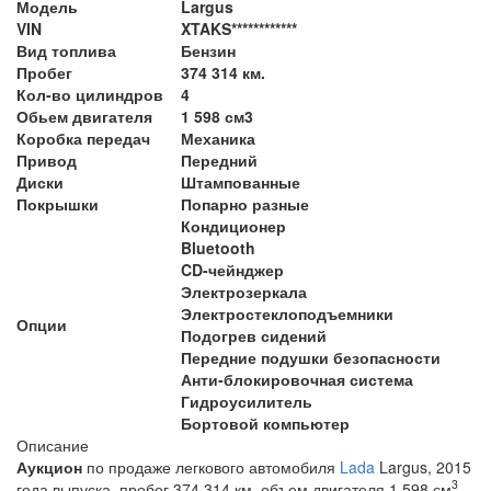
Модель
Largus
VIN
XTAKS************
Вид топлива
Бензин
Пробег
374 314 км.
Кол-во цилиндров
4
Обьем двигателя
1 598 см3
Коробка передач
Механика
Привод
Передний
Диски
Штампованные
Покрышки
Попарно разные
Кондиционер
Bluetooth
CD-чейнджер
Электрозеркала
Электростеклоподъемники
Опции
Подогрев сидений
Передние подушки безопасности
Анти-блокировочная система
Гидроусилитель
Бортовой компьютер
Описание
Аукцион
по продаже легкового автомобиля
Lada
Largus, 2015
3
года выпуска, пробег 374 314 км, объем двигателя 1 598 см
,