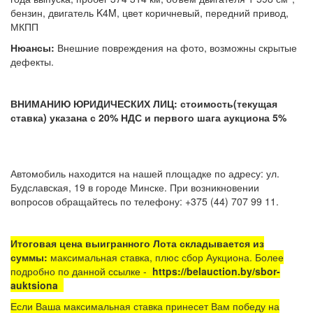
бензин, двигатель K4M, цвет коричневый, передний привод,
МКПП
Нюансы:
Внешние повреждения на фото, возможны скрытые
дефекты.
ВНИМАНИЮ ЮРИДИЧЕСКИХ ЛИЦ: стоимость(текущая
ставка) указана с 20% НДС и первого шага аукциона 5%
Автомобиль находится на нашей площадке по адресу: ул.
Будславская, 19 в городе Минске. При возникновении
вопросов обращайтесь по телефону: +375 (44) 707 99 11.
Итоговая цена выигранного Лота складывается из
суммы:
максимальная ставка, плюс сбор Аукциона. Более
подробно по данной ссылке -
https://belauction.by/sbor-
auktsiona
Если Ваша максимальная ставка принесет Вам победу на