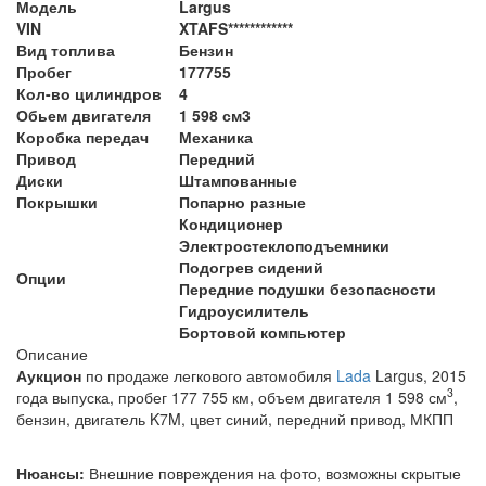
Модель
Largus
VIN
XTAFS************
Вид топлива
Бензин
Пробег
177755
Кол-во цилиндров
4
Обьем двигателя
1 598 см3
Коробка передач
Механика
Привод
Передний
Диски
Штампованные
Покрышки
Попарно разные
Кондиционер
Электростеклоподъемники
Подогрев сидений
Опции
Передние подушки безопасности
Гидроусилитель
Бортовой компьютер
Описание
Аукцион
по продаже легкового автомобиля
Lada
Largus, 2015
3
года выпуска, пробег 177 755 км, объем двигателя 1 598 см
,
бензин, двигатель K7M,
цвет синий, передний привод, МКПП
Нюансы:
Внешние повреждения на фото, возможны скрытые