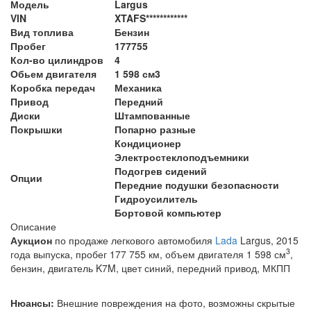
Модель
Largus
VIN
XTAFS************
Вид топлива
Бензин
Пробег
177755
Кол-во цилиндров
4
Обьем двигателя
1 598 см3
Коробка передач
Механика
Привод
Передний
Диски
Штампованные
Покрышки
Попарно разные
Кондиционер
Электростеклоподъемники
Подогрев сидений
Опции
Передние подушки безопасности
Гидроусилитель
Бортовой компьютер
Описание
Аукцион
по продаже легкового автомобиля
Lada
Largus, 2015
3
года выпуска, пробег 177 755 км, объем двигателя 1 598 см
,
бензин, двигатель K7M,
цвет синий, передний привод, МКПП
Нюансы:
Внешние повреждения на фото, возможны скрытые