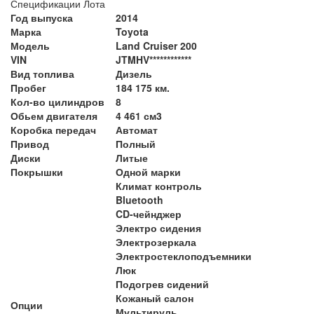
Спецификации Лота
Год выпуска
2014
Марка
Toyota
Модель
Land Cruiser 200
VIN
JTMHV************
Вид топлива
Дизель
Пробег
184 175 км.
Кол-во цилиндров
8
Обьем двигателя
4 461 см3
Коробка передач
Автомат
Привод
Полный
Диски
Литые
Покрышки
Одной марки
Климат контроль
Bluetooth
CD-чейнджер
Электро сидения
Электрозеркала
Электростеклоподъемники
Люк
Подогрев сидений
Кожаный салон
Опции
Мультируль