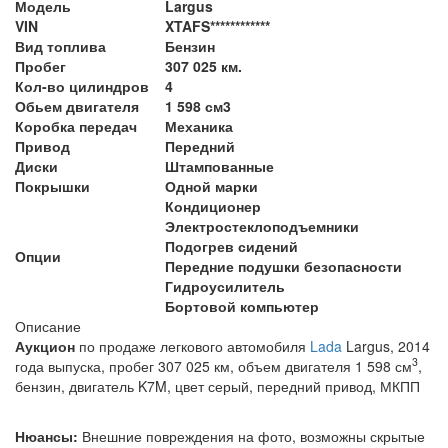
Модель
Largus
VIN
XTAFS************
Вид топлива
Бензин
Пробег
307 025 км.
Кол-во цилиндров
4
Обьем двигателя
1 598 см3
Коробка передач
Механика
Привод
Передний
Диски
Штампованные
Покрышки
Одной марки
Кондиционер
Электростеклоподъемники
Подогрев сидений
Опции
Передние подушки безопасности
Гидроусилитель
Бортовой компьютер
Описание
Аукцион
по продаже легкового автомобиля
Lada
Largus, 2014
3
года выпуска, пробег 307 025 км, объем двигателя 1 598 см
,
бензин, двигатель K7M,
цвет серый, передний привод, МКПП
Нюансы:
Внешние повреждения на фото, возможны скрытые