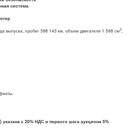
чная система
ютер
3
да выпуска, пробег 398 143 км, объем двигателя 1 598 см
,
ний привод, МКПП
рытые дефекты.
казана с 20% НДС и первого шага аукциона 5%