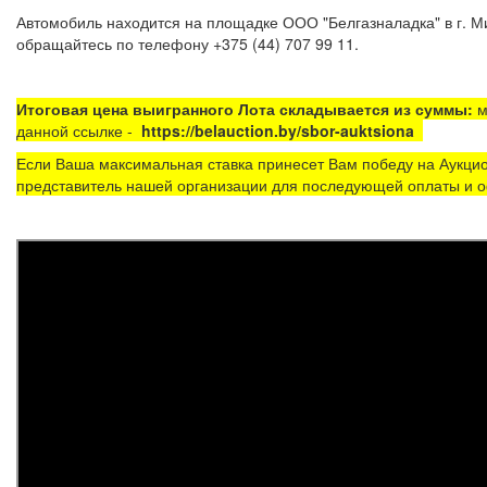
Автомобиль находится на площадке ООО "Белгазналадка" в г. Ми
обращайтесь по телефону +375 (44) 707 99 11.
Итоговая цена выигранного Лота складывается из суммы:
м
данной ссылке -
https://belauction.by/sbor-auktsiona
Если Ваша максимальная ставка принесет Вам победу на Аукцио
представитель нашей организации для последующей оплаты и о