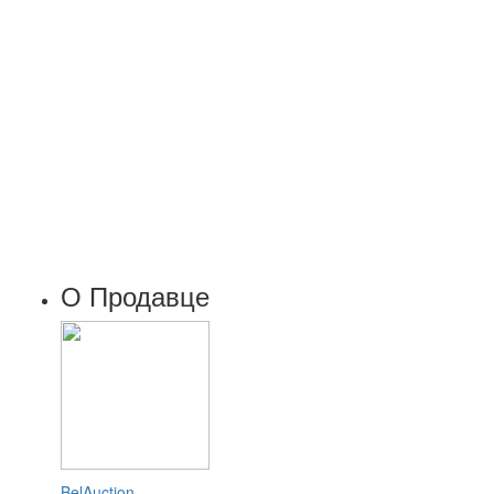
О Продавце
BelAuction