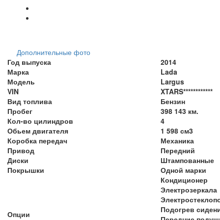
Дополнительные фото
Год выпуска
2014
Марка
Lada
Модель
Largus
VIN
XTARS************
Вид топлива
Бензин
Пробег
398 143 км.
Кол-во цилиндров
4
Обьем двигателя
1 598 см3
Коробка передач
Механика
Привод
Передний
Диски
Штампованные
Покрышки
Одной марки
Кондиционер
Электрозеркала
Электростеклоп
Подогрев сиден
Опции
Передние подуш