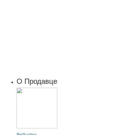
О Продавце
BelAuction