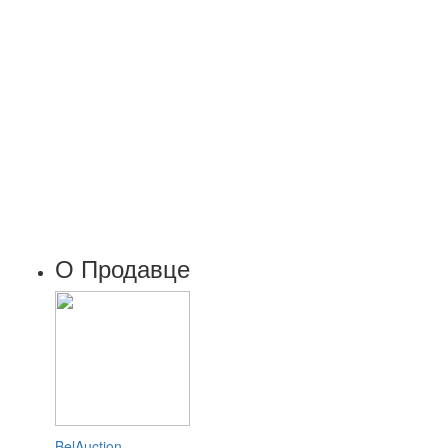
О Продавце
BelAuction