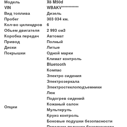
Модель
X6 M50d
VIN
WBAKV************
Вид топлива
Дизель
Пробег
303 034 км.
Кол-во цилиндров
6
Обьем двигателя
2 993 см3
Коробка передач
Автомат
Привод
Полный
Диски
Литые
Покрышки
Одной марки
Климат контроль
Bluetooth
Компас
Электро сидения
Электрозеркала
Электростеклоподъемники
Люк
Подогрев сидений
Кожаный салон
Опции
Мультируль
Круиз контроль
Боковые подушки безопасности
Передние подушки безопасности