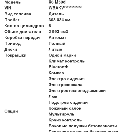
Модель
X6 M50d
VIN
WBAKV************
Вид топлива
Дизель
Пробег
303 034 км.
Кол-во цилиндров
6
Обьем двигателя
2 993 см3
Коробка передач
Автомат
Привод
Полный
Диски
Литые
Покрышки
Одной марки
Климат контроль
Bluetooth
Компас
Электро сидения
Электрозеркала
Электростеклоподъемники
Люк
Подогрев сидений
Кожаный салон
Опции
Мультируль
Круиз контроль
Боковые подушки безопасности
Передние подушки безопасности